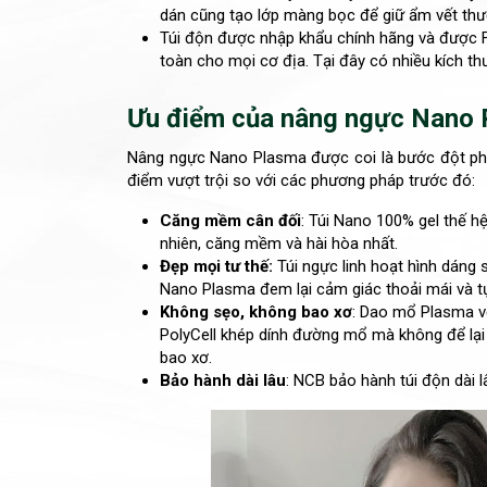
dán cũng tạo lớp màng bọc để giữ ẩm vết thư
Túi độn được nhập khẩu chính hãng và được
toàn cho mọi cơ địa. Tại đây có nhiều kích 
Ưu điểm của nâng ngực Nano
Nâng ngực Nano Plasma được coi là bước đột ph
điểm vượt trội so với các phương pháp trước đó:
Căng mềm cân đối
: Túi Nano 100% gel thế h
nhiên, căng mềm và hài hòa nhất.
Đẹp mọi tư thế:
Túi ngực linh hoạt hình dáng
Nano Plasma đem lại cảm giác thoải mái và tự
Không sẹo, không bao xơ
: Dao mổ Plasma v
PolyCell khép dính đường mổ mà không để lại 
bao xơ.
Bảo hành dài lâu
: NCB bảo hành túi độn dài 