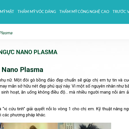
MỸ MẶT
THẨM MỸ VÓC DÁNG
THẨM MỸ CÔNG NGHỆ CAO
TRƯỚC V
Plasma
NGỰC NANO PLASMA
c Nano Plasma
hụ nữ. Một đôi gò bồng đảo đẹp chuẩn sẽ giúp chị em tự tin và c
ng may mắn sở hữu nét đẹp phú quý này. Vì một số nguyên nhân như 
ế độ sinh hoạt, ăn uống không điều độ… mà nhiều người mang nỗi ám 
vị cứu tinh” giải quyết nỗi lo vòng 1 cho chị em. Kỹ thuật nâng n
ới các phương pháp khác.