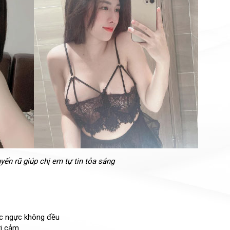
yến rũ giúp chị em tự tin tỏa sáng
ớc ngực không đều
ợi cảm