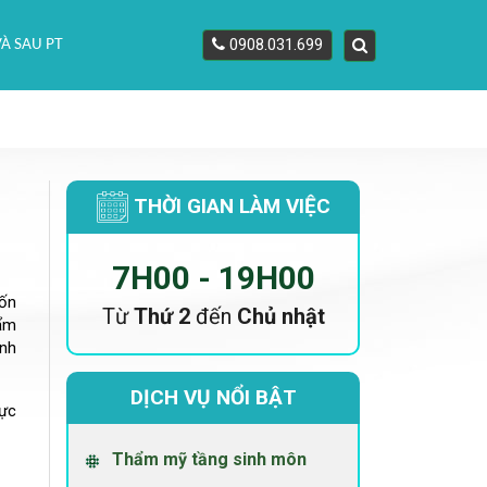
0908.031.699
À SAU PT
THỜI GIAN LÀM VIỆC
7H00 - 19H00
uốn
Từ
Thứ 2
đến
Chủ nhật
bẩm
ảnh
DỊCH VỤ NỔI BẬT
gực
Thẩm mỹ tầng sinh môn