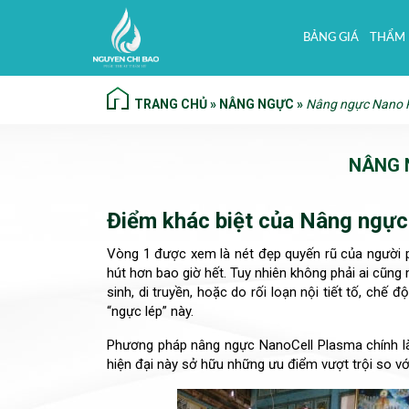
BẢNG GIÁ
THẨM 
TRANG CHỦ
»
NÂNG NGỰC
»
Nâng ngực Nano 
NÂNG 
Điểm khác biệt của Nâng ngự
Vòng 1 được xem là nét đẹp quyến rũ của người p
hút hơn bao giờ hết. Tuy nhiên không phải ai cũ
sinh, di truyền, hoặc do rối loạn nội tiết tố, ch
“ngực lép” này.
Phương pháp nâng ngực NanoCell Plasma chính là “
hiện đại này sở hữu những ưu điểm vượt trội so v