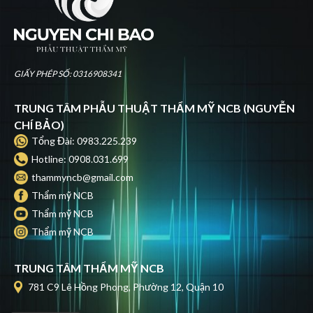
GIẤY PHÉP SỐ: 0316908341
TRUNG TÂM PHẪU THUẬT THẨM MỸ NCB (NGUYỄN
CHÍ BẢO)
Tổng Đài: 0983.225.239
Hotline: 0908.031.699
thammyncb@gmail.com
Thẩm mỹ NCB
Thẩm mỹ NCB
Thẩm mỹ NCB
TRUNG TÂM THẨM MỸ NCB
781 C9 Lê Hồng Phong, Phường 12, Quận 10