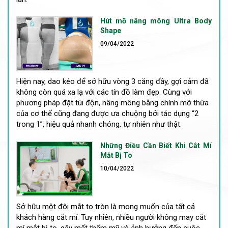
Hút mỡ nâng mông Ultra Body
Shape
09/04/2022
Hiện nay, dao kéo để sở hữu vòng 3 căng đầy, gợi cảm đã
không còn quá xa lạ với các tín đồ làm đẹp. Cùng với
phương pháp đặt túi độn, nâng mông bằng chính mỡ thừa
của cơ thể cũng đang được ưa chuộng bởi tác dụng “2
trong 1”, hiệu quả nhanh chóng, tự nhiên như thật.
Những Điều Cần Biết Khi Cắt Mí
Mắt Bị To
10/04/2022
Sở hữu một đôi mắt to tròn là mong muốn của tất cả
khách hàng cắt mí. Tuy nhiên, nhiều người không may cắt
mí mắt bị to, gây mất thẩm mỹ và ảnh hưởng đến cuộc