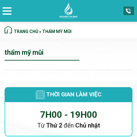
TRANG CHỦ
»
THẨM MỸ MŨI
thẩm mỹ mũi
P
n
THỜI GIAN LÀM VIỆC
7H00 - 19H00
Từ
Thứ 2
đến
Chủ nhật